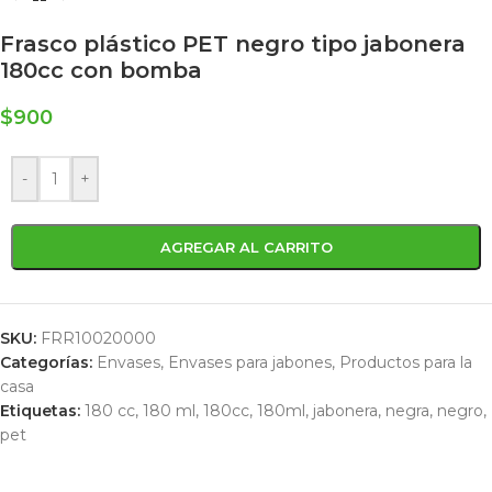
Frasco plástico PET negro tipo jabonera
180cc con bomba
$
900
-
+
AGREGAR AL CARRITO
SKU:
FRR10020000
Categorías:
Envases
,
Envases para jabones
,
Productos para la
casa
Etiquetas:
180 cc
,
180 ml
,
180cc
,
180ml
,
jabonera
,
negra
,
negro
,
pet