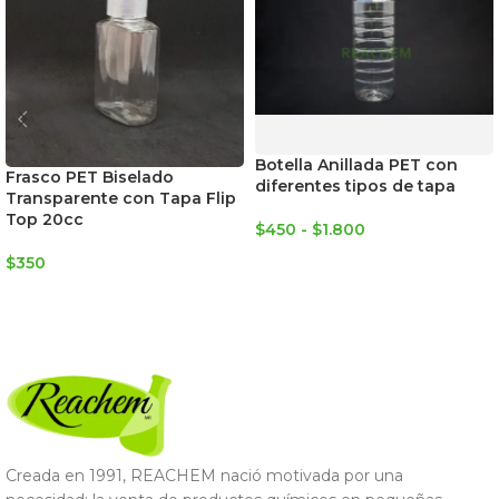
Botella Anillada PET con
Frasco PET Biselado
diferentes tipos de tapa
Transparente con Tapa Flip
Top 20cc
$
450
-
$
1.800
SELECCIONAR OPCIONES
$
350
AGREGAR AL CARRITO
Creada en 1991, REACHEM nació motivada por una