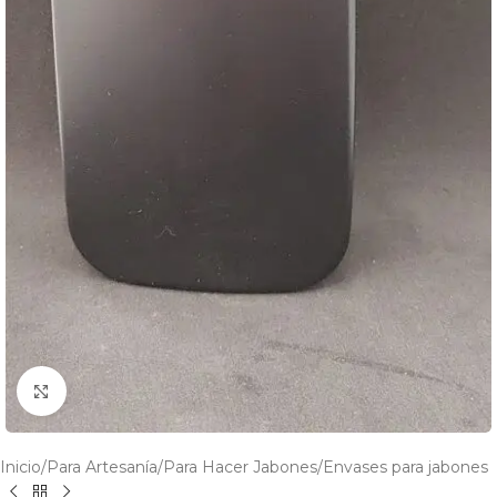
Click to enlarge
Inicio
/
Para Artesanía
/
Para Hacer Jabones
/
Envases para jabones