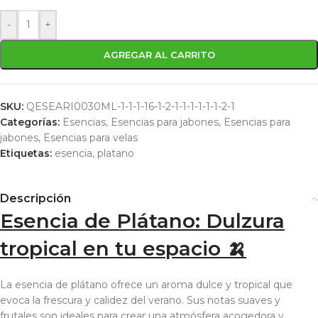
-
+
AGREGAR AL CARRITO
SKU:
QESEARI0030ML-1-1-1-16-1-2-1-1-1-1-1-1-2-1
Categorías:
Esencias
,
Esencias para jabones
,
Esencias para
jabones
,
Esencias para velas
Etiquetas:
esencia
,
platano
Descripción
Esencia de Plátano: Dulzura
tropical en tu espacio 🍌
La esencia de plátano ofrece un aroma dulce y tropical que
evoca la frescura y calidez del verano. Sus notas suaves y
frutales son ideales para crear una atmósfera acogedora y