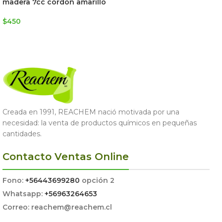
madera 7cc cordón amarillo
$
450
AGREGAR AL CARRITO
Creada en 1991, REACHEM nació motivada por una
necesidad: la venta de productos químicos en pequeñas
cantidades.
Contacto Ventas Online
Fono:
+56443699280
opción 2
Whatsapp:
+56963264653
Correo: reachem@reachem.cl