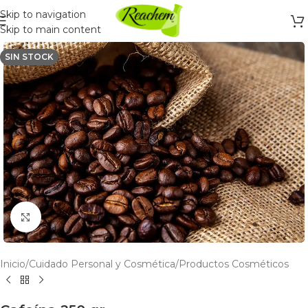
Skip to navigation
Skip to main content
SIN STOCK
Click to enlarge
Inicio
/
Cuidado Personal y Cosmética
/
Productos Cosméticos