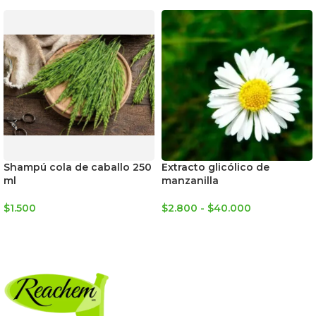
Shampú cola de caballo 250
Extracto glicólico de
ml
manzanilla
$
1.500
$
2.800
-
$
40.000
AGREGAR AL CARRITO
SELECCIONAR OPCIONES