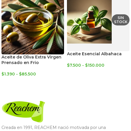
SIN
STOCK
Aceite Esencial Albahaca
Aceite de Oliva Extra Virgen
Prensado en Frio
$
7.500
-
$
150.000
SELECCIONAR OPCIONES
$
1.390
-
$
85.500
SELECCIONAR OPCIONES
Creada en 1991, REACHEM nació motivada por una