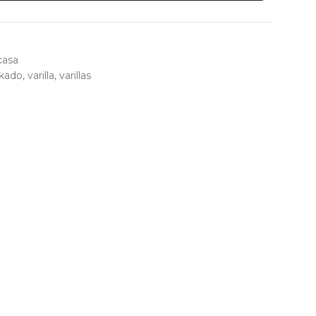
casa
kado
,
varilla
,
varillas