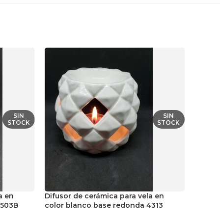
SIN
SIN
STOCK
STOCK
Difuso
a en
Difusor de cerámica para vela en
color 
2503B
color blanco base redonda 4313