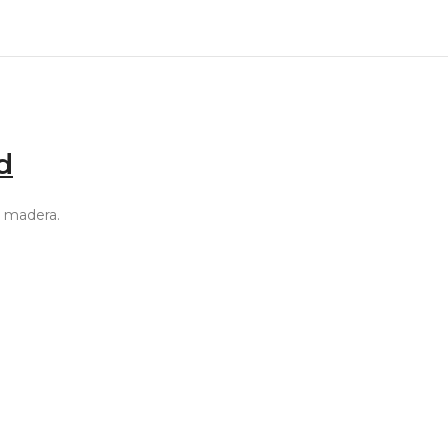
d
n madera.