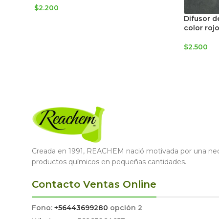
$
2.200
Difusor d
color roj
$
2.500
Creada en 1991, REACHEM nació motivada por una nece
productos químicos en pequeñas cantidades.
Contacto Ventas Online
Fono:
+56443699280
opción 2