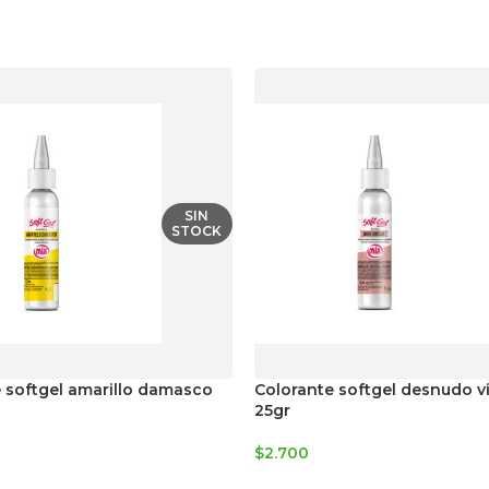
SIN
STOCK
 softgel amarillo damasco
Colorante softgel desnudo v
25gr
$
2.700