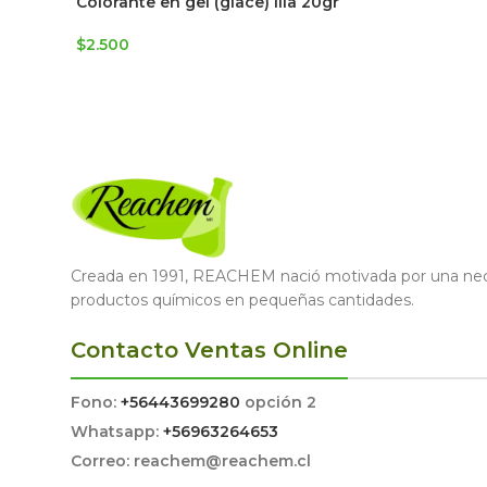
Colorante en gel (glace) lila 20gr
$
2.500
Creada en 1991, REACHEM nació motivada por una nece
productos químicos en pequeñas cantidades.
Contacto Ventas Online
Fono:
+56443699280
opción 2
Whatsapp:
+56963264653
Correo: reachem@reachem.cl