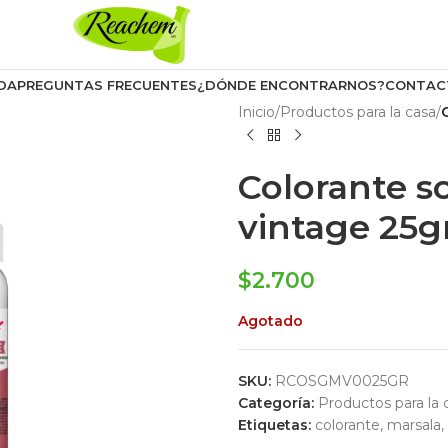
DA
PREGUNTAS FRECUENTES
¿DÓNDE ENCONTRARNOS?
CONTAC
Inicio
/
Productos para la casa
/
Colorante s
vintage 25g
$
2.700
Agotado
SKU:
RCOSGMV0025GR
Categoría:
Productos para la 
Etiquetas:
colorante
,
marsala
,