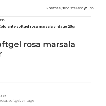
INGRESAR / REGISTRARSE
$
0
TO
Colorante softgel rosa marsala vintage 25gr
oftgel rosa marsala
r
casa
rosa
,
softgel
,
vintage