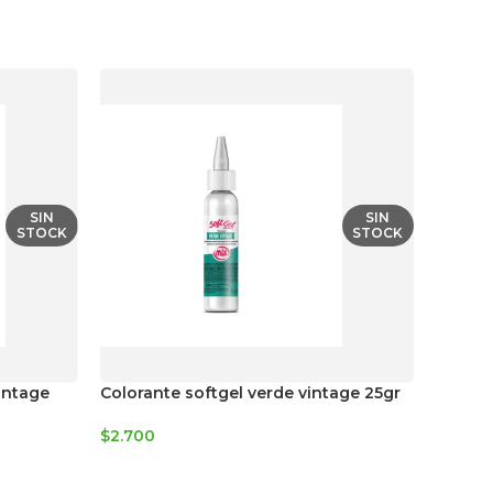
SIN
SIN
STOCK
STOCK
intage
Colorante softgel verde vintage 25gr
Frasco
con bo
$
2.700
$
2.800