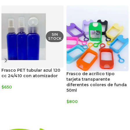
SIN
STOCK
Frasco PET tubular azul 120
Frasco de acrílico tipo
cc 24/410 con atomizador
tarjeta transparente
diferentes colores de funda
$
650
50ml
LEER MÁS
$
800
SELECCIONAR OPCIONES