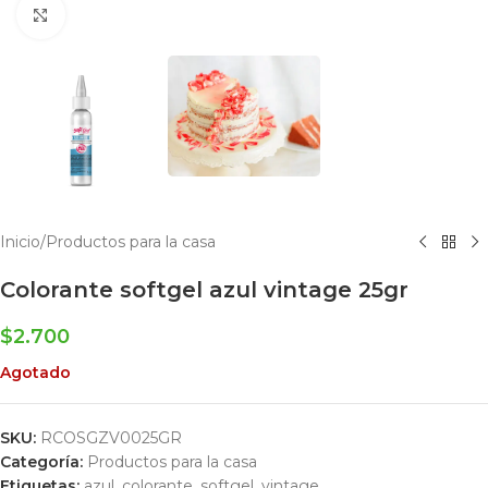
Click to enlarge
Inicio
/
Productos para la casa
Colorante softgel azul vintage 25gr
$
2.700
Agotado
SKU:
RCOSGZV0025GR
Categoría:
Productos para la casa
Etiquetas:
azul
,
colorante
,
softgel
,
vintage